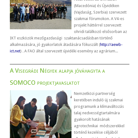
(Macedónia) és Újvidéken
(Vajdaság, Szerbia) szervezett
szakmai fórumokon. A V4-es
projekt háttérrel szervezett
ohridi találkozó elsősorban az
IKT eszközök mezőgazdasági szaktanácsadásban történő
alkalmazására, jó gyakorlatok átadására fókuszált (
http://aewb-
ict.net
) . A FAO által szervezett újvidéki esemény az agrárium...
A Visegrádi Négyek alapja jóváhagyta a
SOMOCO projektjavaslatot
Nemzetközi partnerség
keretében induló új szakmai
programunk a klímaváltozás
talaj nedvességtartalmára
gyakorolt hatásának
agrotechnikai módszerekkel
történő kezelése céljából