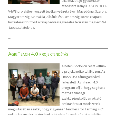
alkalmazott jó gyakorlatok
átadására irányul. A SOMOCO-
V4WB projektben végzett tevékenységek révén Macedónia, Szerbia,
Magyarország, Szlovákia, Albánia és Csehország közös csapata
hozzáférést biztosít a talaj nedvességkezelés területén meglévő V4
tapasztalatokhoz.
...
AgriTeach 4.0 projektindítás
A héten Gödöllőn részt vettünk
a projekt indító találkozón. Az
ERASMUS+ támogatásával
fejlesztett AgriTeach 4.0
program célja, hogy segítse a
mezőgazdasági
szakközépiskolában oktató
szaktanárokat módszereik
megújításában azáltal, hogy ingyenes “Teachers for Farming 4.0”
online kurzusokat biztosítunk a távoktatás pedagógiai modellje