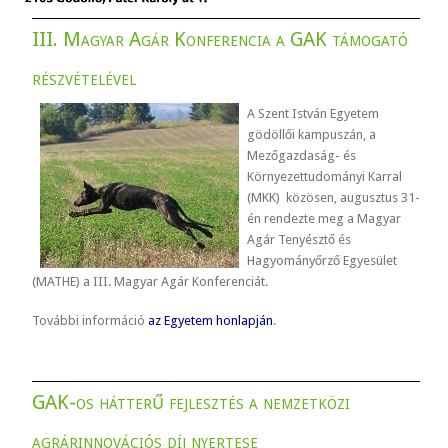
III. Magyar Agár Konferencia a GAK támogató
részvételével
A Szent István Egyetem
gödöllői kampuszán, a
Mezőgazdaság- és
Környezettudományi Karral
(MKK) közösen, augusztus 31-
én rendezte meg a Magyar
Agár Tenyésztő és
Hagyományőrző Egyesület
(MATHE) a III. Magyar Agár Konferenciát.
További információ
az Egyetem honlapján
.
GAK-os hátterű fejlesztés a nemzetközi
agrárinnovációs díj nyertese