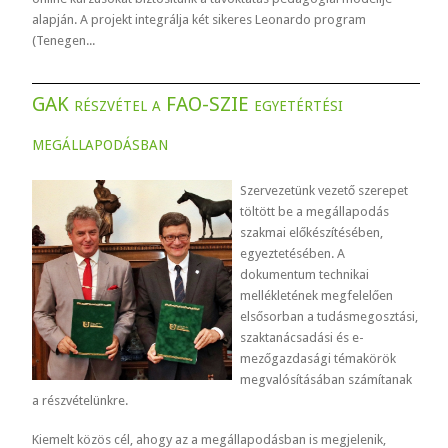
alapján. A projekt integrálja két sikeres Leonardo program
(Tenegen...
GAK részvétel a FAO-SZIE egyetértési
megállapodásban
Szervezetünk vezető szerepet
töltött be a megállapodás
szakmai előkészítésében,
egyeztetésében. A
dokumentum technikai
mellékletének megfelelően
elsősorban a tudásmegosztási,
szaktanácsadási és e-
mezőgazdasági témakörök
megvalósításában számítanak
a részvételünkre.
Kiemelt közös cél, ahogy az a megállapodásban is megjelenik,