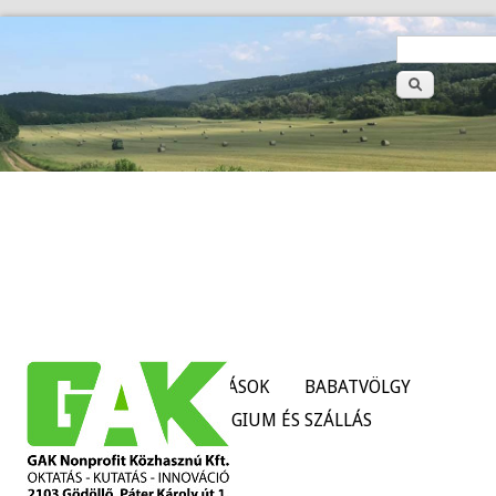
>
Keresé
űrlap
HÍREK
SZOLGÁLTATÁSOK
BABATVÖLGY
TANÜZEMEK
KOLLÉGIUM ÉS SZÁLLÁS