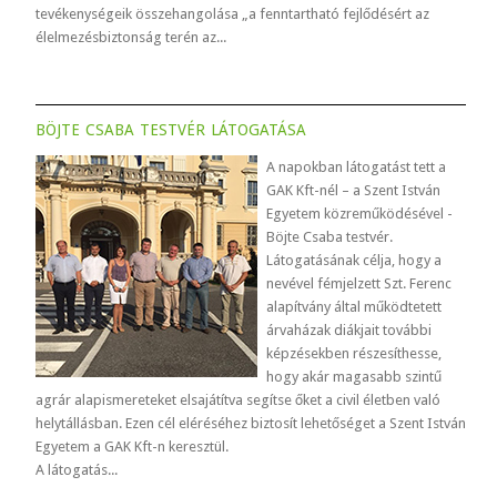
tevékenységeik összehangolása „a fenntartható fejlődésért az
élelmezésbiztonság terén az...
böjte csaba testvér látogatása
A napokban látogatást tett a
GAK Kft-nél – a Szent István
Egyetem közreműködésével -
Böjte Csaba testvér.
Látogatásának célja, hogy a
nevével fémjelzett Szt. Ferenc
alapítvány által működtetett
árvaházak diákjait további
képzésekben részesíthesse,
hogy akár magasabb szintű
agrár alapismereteket elsajátítva segítse őket a civil életben való
helytállásban. Ezen cél eléréséhez biztosít lehetőséget a Szent István
Egyetem a GAK Kft-n keresztül.
A látogatás...