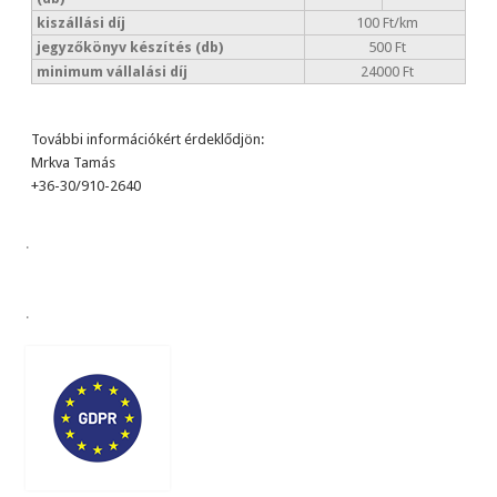
kiszállási díj
100 Ft/km
jegyzőkönyv készítés (db)
500 Ft
minimum vállalási díj
24000 Ft
További információkért érdeklődjön:
Mrkva Tamás
+36-30/910-2640
.
.