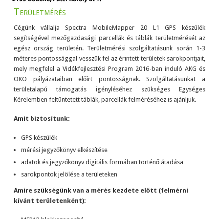
Területmérés
Cégünk vállalja Spectra MobileMapper 20 L1 GPS készülék
segítségével mezőgazdasági parcellák és táblák területmérését az
egész ország területén. Területmérési szolgáltatásunk során 1-3
méteres pontossággal vesszük fel az érintett területek sarokpontjait,
mely megfelel a Vidékfejlesztési Program 2016-ban induló AKG és
ÖKO pályázataiban előírt pontosságnak. Szolgáltatásunkat a
területalapú támogatás igényléséhez szükséges Egységes
Kérelemben feltüntetett táblák, parcellák felméréséhez is ajánljuk.
Amit biztosítunk:
GPS készülék
mérési jegyzőkönyv elkészítése
adatok és jegyzőkönyv digitális formában történő átadása
sarokpontok jelölése a területeken
Amire szükségünk van a mérés kezdete előtt (felmérni
kívánt területenként):