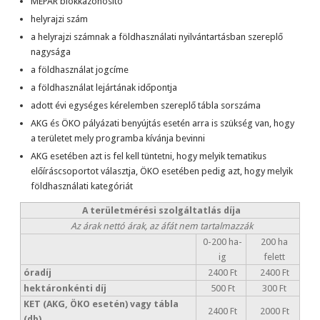
MEPAR blokkazonosító
helyrajzi szám
a helyrajzi számnak a földhasználati nyilvántartásban szereplő
nagysága
a földhasználat jogcíme
a földhasználat lejártának időpontja
adott évi egységes kérelemben szereplő tábla sorszáma
AKG és ÖKO pályázati benyújtás esetén arra is szükség van, hogy
a területet mely programba kívánja bevinni
AKG esetében azt is fel kell tüntetni, hogy melyik tematikus
előíráscsoportot választja, ÖKO esetében pedig azt, hogy melyik
földhasználati kategóriát
A területmérési szolgáltatlás díja
Az árak nettó árak, az áfát nem tartalmazzák
0-200 ha-
200 ha
ig
felett
óradíj
2400 Ft
2400 Ft
hektáronkénti díj
500 Ft
300 Ft
KET (AKG, ÖKO esetén) vagy tábla
2400 Ft
2000 Ft
(db)