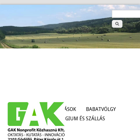
>
Keresé
űrlap
HÍREK
SZOLGÁLTATÁSOK
BABATVÖLGY
TANÜZEMEK
KOLLÉGIUM ÉS SZÁLLÁS