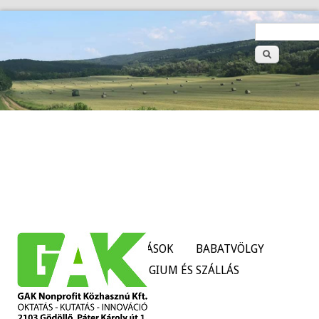
>
Keresé
űrlap
HÍREK
SZOLGÁLTATÁSOK
BABATVÖLGY
TANÜZEMEK
KOLLÉGIUM ÉS SZÁLLÁS