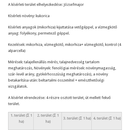
A kísérleti terület elhelyezkedése: Józsefmajor
Kísérleti növény: kukorica
Kísérleti anyagok (mikorhiza) kijuttatása vetőgéppel, a vízmegkötő
anyag: folyékony, permetező géppel.
Kezelések: mikorhiza, vízmegkötő, mikorhiza+ vízmegkötő, kontrol (4
alparcella)
Mérések: talajellenállás mérés, talajnedvesség tartalom
meghatározás, Növények: fenológiai mérések: növénymagasság,
szár-levél arány, gyökérhosszúság meghatározás), a növény
betakarítása után: beltartalmi összetétel + emészthetőségi
vizsgálatok.
A kísérlet elrendezése: 4 részre osztott terület, út mellett fekvő
terület.
1. terület (Σ 1
2. terület (Σ 1
3. terület (Σ 1 ha)
4. terület (Σ 1 ha)
ha)
ha)