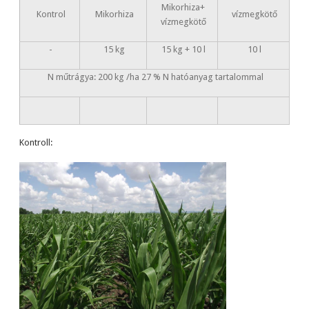
Mikorhiza+
Kontrol
Mikorhiza
vízmegkötő
vízmegkötő
-
15 kg
15 kg + 10 l
10 l
N műtrágya: 200 kg /ha 27 % N hatóanyag tartalommal
Kontroll: