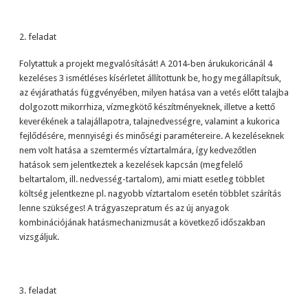
2. feladat
Folytattuk a projekt megvalósítását! A 2014-ben árukukoricánál 4
kezeléses 3 ismétléses kísérletet állítottunk be, hogy megállapítsuk,
az évjárathatás függvényében, milyen hatása van a vetés előtt talajba
dolgozott mikorrhiza, vízmegkötő készítményeknek, illetve a kettő
keverékének a talajállapotra, talajnedvességre, valamint a kukorica
fejlődésére, mennyiségi és minőségi paramétereire. A kezeléseknek
nem volt hatása a szemtermés víztartalmára, így kedvezőtlen
hatások sem jelentkeztek a kezelések kapcsán (megfelelő
beltartalom, ill. nedvesség-tartalom), ami miatt esetleg többlet
költség jelentkezne pl. nagyobb víztartalom esetén többlet szárítás
lenne szükséges! A trágyaszepratum és az új anyagok
kombinációjának hatásmechanizmusát a következő időszakban
vizsgáljuk.
3. feladat