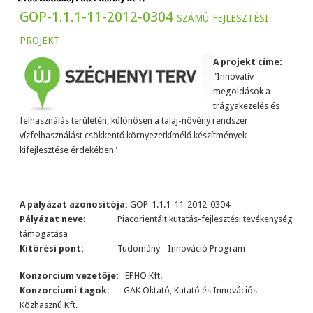
GOP-1.1.1-11-2012-0304 számú fejlesztési
projekt
A projekt címe:
"Innovatív
megoldások a
trágyakezelés és
felhasználás területén, különösen a talaj-növény rendszer
vízfelhasználást csökkentő környezetkímélő készítmények
kifejlesztése érdekében"
A pályázat azonosítója:
GOP-1.1.1-11-2012-0304
Pályázat neve:
Piacorientált kutatás-fejlesztési tevékenység
támogatása
Kitörési pont:
Tudomány - Innováció Program
Konzorcium vezetője:
EPHO Kft.
Konzorciumi tagok
: GAK Oktató, Kutató és Innovációs
Közhasznú Kft.