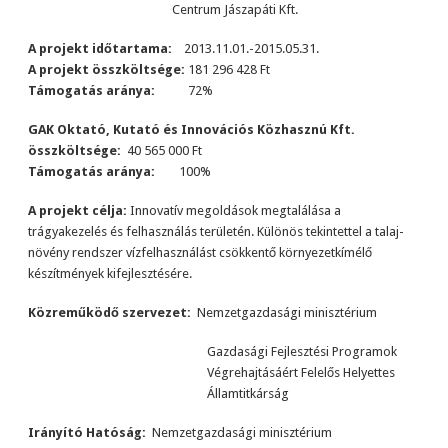
Centrum Jászapáti Kft.
A projekt időtartama:
2013.11.01.-2015.05.31.
A projekt összköltsége:
181 296 428 Ft
Támogatás aránya:
72%
GAK Oktató, Kutató és Innovációs Közhasznú Kft.
összköltsége:
40 565 000 Ft
Támogatás aránya:
100%
A projekt célja:
Innovatív megoldások megtalálása a
trágyakezelés és felhasználás területén. Különös tekintettel a talaj-
növény rendszer vízfelhasználást csökkentő környezetkímélő
készítmények kifejlesztésére.
Közreműködő szervezet:
Nemzetgazdasági minisztérium
Gazdasági Fejlesztési Programok
Végrehajtásáért Felelős Helyettes
Államtitkárság
Irányító Hatóság:
Nemzetgazdasági minisztérium