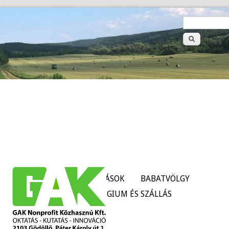
>
Keresé
űrlap
HÍREK
SZOLGÁLTATÁSOK
BABATVÖLGY
TANÜZEMEK
KOLLÉGIUM ÉS SZÁLLÁS