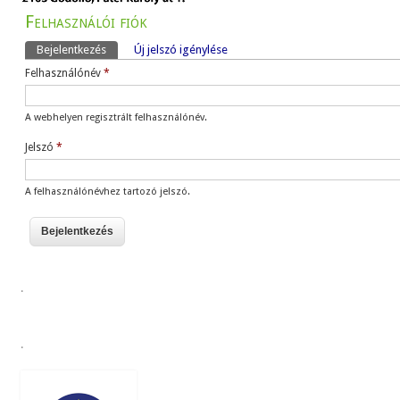
Felhasználói fiók
Bejelentkezés
(aktív fül)
Új jelszó igénylése
Elsődleges fülek
Felhasználónév
*
A webhelyen regisztrált felhasználónév.
Jelszó
*
A felhasználónévhez tartozó jelszó.
.
.