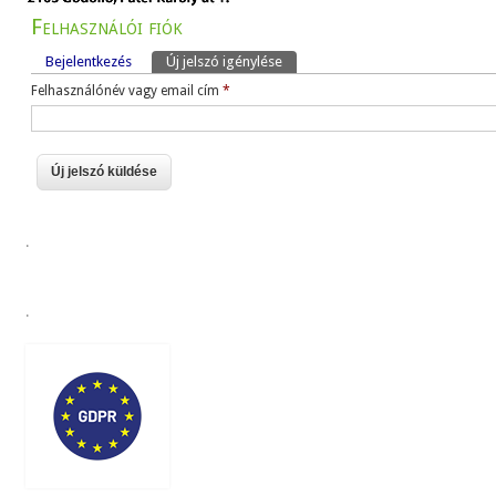
Felhasználói fiók
Bejelentkezés
Új jelszó igénylése
(aktív fül)
Elsődleges fülek
Felhasználónév vagy email cím
*
.
.