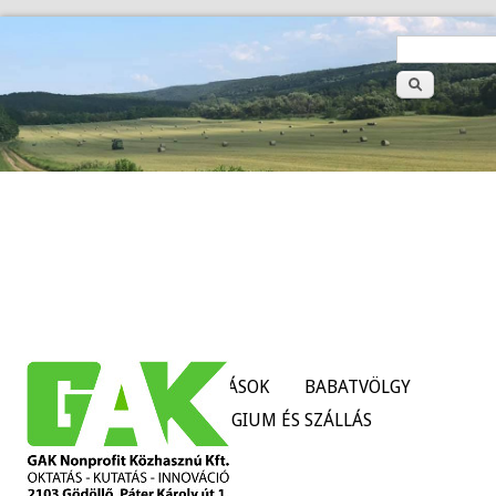
>
Keresé
űrlap
HÍREK
SZOLGÁLTATÁSOK
BABATVÖLGY
TANÜZEMEK
KOLLÉGIUM ÉS SZÁLLÁS